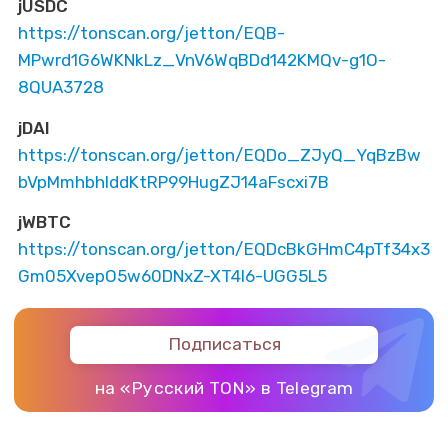
jUSDC
https://tonscan.org/jetton/EQB-
MPwrd1G6WKNkLz_VnV6WqBDd142KMQv-g1O-
8QUA3728
jDAI
https://tonscan.org/jetton/EQDo_ZJyQ_YqBzBw
bVpMmhbhIddKtRP99HugZJ14aFscxi7B
jWBTC
https://tonscan.org/jetton/EQDcBkGHmC4pTf34x3
Gm05XvepO5w60DNxZ-XT4I6-UGG5L5
Подписаться
на «Русский TON» в Telegram