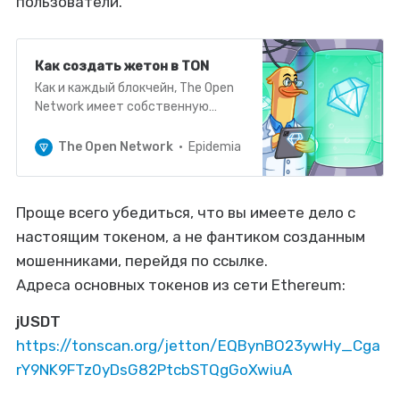
пользователи.
Как создать жетон в TON
Как и каждый блокчейн, The Open
Network имеет собственную
нативную монету — TON, которая
используется для оплаты
The Open Network
Epidemia
комиссий, вознаграждений
валидаторов и номинаторов, а
также транзакций между
Проще всего убедиться, что вы имеете дело с
пользователями через
настоящим токеном, а не фантиком созданным
стандартные кошельки. Но многих
интересует вопрос: можно ли в
мошенниками, перейдя по ссылке.
сети The Open Network созда…
Адреса основных токенов из сети Ethereum:
jUSDT
https://tonscan.org/jetton/EQBynBO23ywHy_Cga
rY9NK9FTz0yDsG82PtcbSTQgGoXwiuA