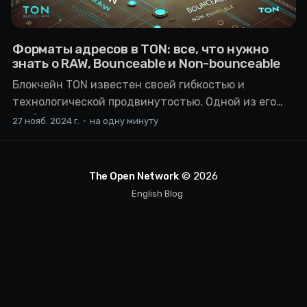
Форматы адресов в TON: все, что нужно
знать о RAW, Bounceable и Non-bounceable
Блокчейн TON известен своей гибкостью и
технологической продвинутостью. Одной из его
особенностей является использование адресов,
27 нояб. 2024 г.
•
на одну минуту
которые могут существовать в трех различных
форматах: RAW (HEX), Bounceable и Non-bounceable
— это позволяет адаптировать работу под разные
The Open Network
© 2026
случаи использования и сценарии
English Blog
взаимодействия. Рассмотрим каждый из этих
форматов подробнее. RAW (HEX)RAW (HEX) — это
базовый