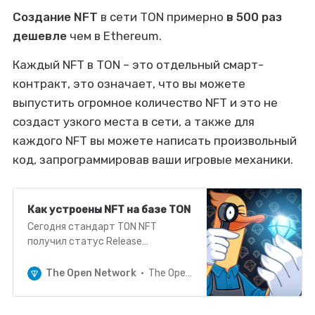
Создание NFT
в сети TON примерно
в 500 раз
дешевле
чем в Ethereum.
Каждый NFT в TON – это отдельный смарт-
контракт, это означает, что вы можете
выпустить огромное количество NFT и это не
создаст узкого места в сети, а также для
каждого NFT вы можете написать произвольный
код, запрограммировав ваши игровые механики.
Как устроены NFT на базе TON
Сегодня стандарт TON NFT
получил статус Release
Candidate. Это означает, что
активные обсуждения уже
The Open Network
The Open Network
прошли и больше масштабных
изменений не планируются.