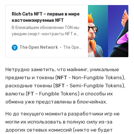
Rich Cats NFT – первые в мире
кастомизируемые NFT
В ближайшем обновлении TON мы
увидим смарт-контракты NFT и
токенов, специально к этому
событию мы совместно с
The Open Network
The Open Network
разработчиками подробно
разобрали принцип их работы.
Сегодня поговорим о рынке NFT –
Нетрудно заметить, что майнинг, уникальные
как в нашей сети, так и за её
предметы и токены (
NFT
- Non-Fungible Tokens),
пределами. Наблюдая за
десятками однотипных проектов
расходные токены (
SFT
- Semi-Fungible Tokens),
мы видим, что большинс…
валюты (
FT
– Fungible Tokens) и способы их
обмена уже представлены в блокчейнах.
Но до текущего момента разработчики игр не
могли их использовать в полную силу из-за
дорогих сетевых комиссий (никто не будет