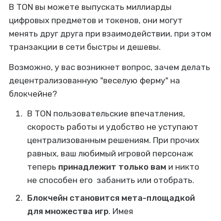
Помимо стандарта, опубликованы
В TON вы можете выпускать миллиарды
примеры смарт-контрактов NFT-
цифровых предметов и токенов, они могут
коллекции, NFT-токенов и смарт-
контракт простого маркетплейса
менять друг друга при взаимодействии, при этом
с обменом NFT на Toncoin…
транзакции в сети быстры и дешевы.
Возможно, у вас возникнет вопрос, зачем делать
децентрализованную "веселую ферму" на
блокчейне?
В TON пользовательские впечатления,
скорость работы и удобство не уступают
централизованным решениям. При прочих
равных, ваш любимый игровой персонаж
теперь
принадлежит только вам
и никто
не способен его забанить или отобрать.
Блокчейн становится мета-площадкой
для множества игр
. Имея